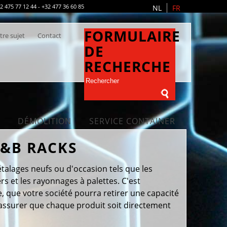
475 77 12 44 - +32 477 36 60 85
NL
FR
FORMULAIRE
tre sujet
Contact
DE
RECHERCHE
DÉMOLITION
SERVICE CONTAINER
B&B RACKS
étalages neufs ou d'occasion tels que les
 et les rayonnages à palettes. C'est
 que votre société pourra retirer une capacité
assurer que chaque produit soit directement