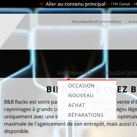
Aller au contenu principal
BB Racks
- Steenweg op Dendermonde 205 - 1745 Opwijk - +32 
Nouveautés et promotions
A no
RAYONNAGES
LIQUIDATION
OCCASION
BIENVENUE CHEZ 
NOUVEAU
B&B Racks est votre partenaire pour l'achat et la vente d'
ACHAT
rayonnages à grands compartiments, les rayonnages légers
RÉPARATIONS
uniquement avec une infrastructure de stockage optimale,
maximale de l'agencement de son entrepôt, mais aussi s'
disponible.